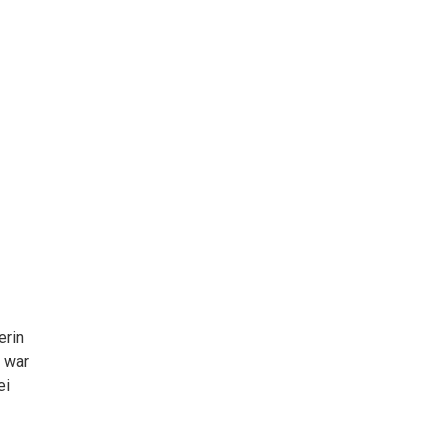
erin
e war
ei