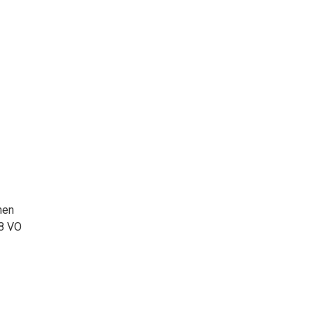
nen
88 VO