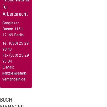
für
Arbeitsrecht
Steglitzer
Damm 115 |
12169 Berlin
Tel. (030) 25 29
98 43
Fax (030) 25 29
93 84
E-Mail:
kanzlei@stark-
verhandeln.de
BUCH