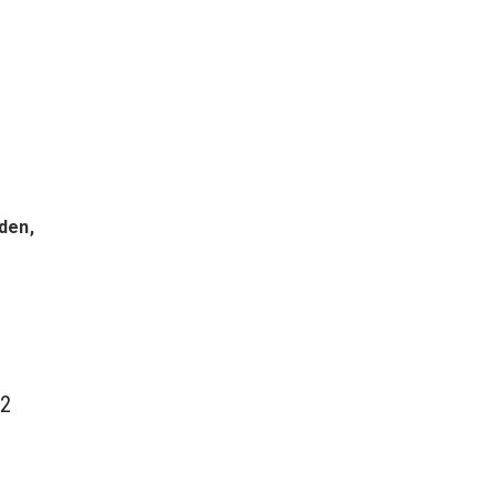
den,
.2