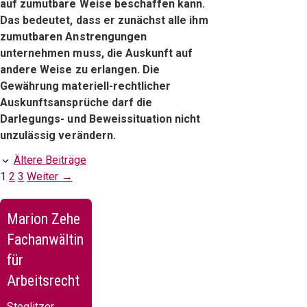
auf zumutbare Weise beschaffen kann.
Das bedeutet, dass er zunächst alle ihm
zumutbaren Anstrengungen
unternehmen muss, die Auskunft auf
andere Weise zu erlangen.
Die
Gewährung materiell-rechtlicher
Auskunftsansprüche darf die
Darlegungs- und Beweissituation nicht
unzulässig verändern.
Ältere Beiträge
Seite
Seite
Seite
1
2
3
Weiter
→
Marion Zehe
Fachanwältin
für
Arbeitsrecht
Steglitzer